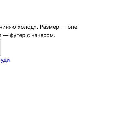
дчиняю холод». Размер — one
л — футер с начесом.
Худи