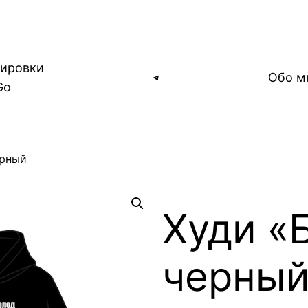
нировки
Telegram
Обо м
Go
ерный
Худи «
черны