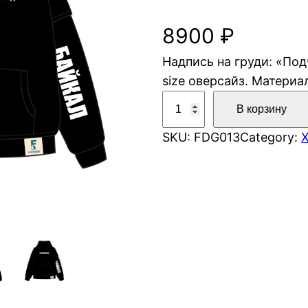
8900
₽
Надпись на груди: «По
size оверсайз. Материа
К
В корзину
о
SKU:
FDG013
Category:
л
и
ч
е
с
т
в
о
т