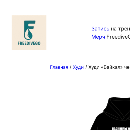
Перейти
к
содержимому
Запись
на тре
Мерч
Freedive
Главная
/
Худи
/ Худи «Байкал» ч