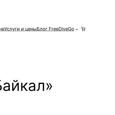
не
Услуги и цены
Блог FreeDiveGo
Байкал»
й