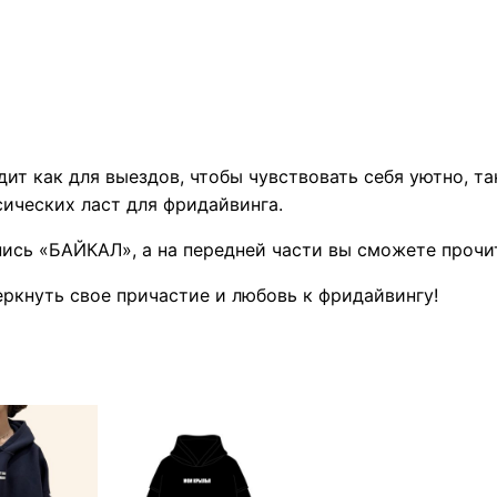
о
в
а
р
а
Х
ит как для выездов, чтобы чувствовать себя уютно, та
у
сических ласт для фридайвинга.
д
пись «БАЙКАЛ», а на передней части вы сможете прочи
и
"
ркнуть свое причастие и любовь к фридайвингу!
Б
а
й
к
а
л